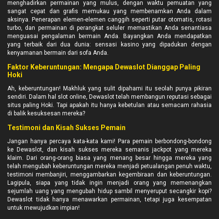
menghadirkan permainan yang mulus, dengan waktu pemuatan yang
sangat cepat dan grafis memukau yang membenamkan Anda dalam
aksinya. Penerapan elemen-elemen canggih seperti putar otomatis, rotasi
turbo, dan permainan di perangkat seluler memastikan Anda senantiasa
menguasai pengalaman bermain Anda. Bayangkan Anda mendapatkan
yang terbaik dari dua dunia: sensasi kasino yang dipadukan dengan
kenyamanan bermain dari sofa Anda.
Faktor Keberuntungan: Mengapa Dewaslot Dianggap Paling
Hoki
Ah, keberuntungan! Makhluk yang sulit dipahami itu seolah punya pikiran
sendiri. Dalam hal slot online, Dewaslot telah membangun reputasi sebagai
situs paling Hoki. Tapi apakah itu hanya kebetulan atau semacam rahasia
di balik kesuksesan mereka?
Testimoni dan Kisah Sukses Pemain
Jangan hanya percaya kata-kata kami! Para pemain berbondong-bondong
ke Dewaslot, dan kisah sukses mereka semanis jackpot yang mereka
klaim. Dari orang-orang biasa yang menang besar hingga mereka yang
telah mengubah keberuntungan mereka menjadi petualangan penuh waktu,
testimoni membanjiri, menggambarkan kegembiraan dan keberuntungan.
Lagipula, siapa yang tidak ingin menjadi orang yang memenangkan
sejumlah uang yang mengubah hidup sambil menyeruput secangkir kopi?
Dewaslot tidak hanya menawarkan permainan, tetapi juga kesempatan
untuk mewujudkan impian!