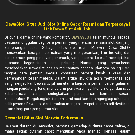
DewaSlot: Situs Judi Slot Online Gacor Resmi dan Terpercaya |
Link Dewa Slot Asli Hoki
Di dunia game online yang kompetitif,
DEWASLOT
telah muncul sebagai
destinasi unggulan bagi para pemain yang mencari sensasi slot dan janji
kemenangan besar. Sebagai situs slot resmi Maxwin, Dewa Slot88
menawarkan beragam permainan yang mengesankan, fitur inovatif, dan
pengalaman pengguna yang menarik, yang secara kolektif menciptakan
suasana kegembiraan dan peluang. Namun, yang benar-benar
membedakan Dewaslot adalah reputasinya sebagai platform paling Hoki,
tempat para pemain secara konsisten berbagi kisah sukses dan
kemenangan besar mereka. Dalam artikel ini, kita akan membahas apa
yang menjadikan Dewaslot pilihan utama bagi para pemain berpengalaman
maupun pendatang baru, mendalami penawarannya, fitur uniknya, dan rasa
kebersamaan yang meningkatkan pengalaman bermain secara
keseluruhan. Bergabunglah dengan kami saat kami mengungkap rahasia di
balik pesona Dewaslot dan temukan mengapa tempat ini menjadi destinasi
utama bagi para penggemar slot.
Dewaslot Situs Slot Maxwin Terkemuka
Selamat datang di Dewaslot, permata gemerlap di dunia game online, di
mana setiap putaran dapat mengubah Anda menjadi sensasi dalam