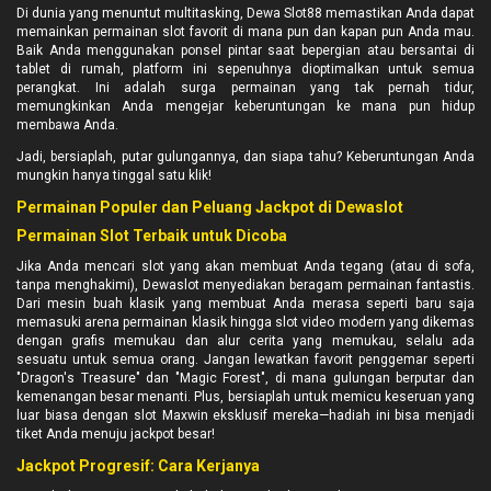
Di dunia yang menuntut multitasking, Dewa Slot88 memastikan Anda dapat
memainkan permainan slot favorit di mana pun dan kapan pun Anda mau.
Baik Anda menggunakan ponsel pintar saat bepergian atau bersantai di
tablet di rumah, platform ini sepenuhnya dioptimalkan untuk semua
perangkat. Ini adalah surga permainan yang tak pernah tidur,
memungkinkan Anda mengejar keberuntungan ke mana pun hidup
membawa Anda.
Jadi, bersiaplah, putar gulungannya, dan siapa tahu? Keberuntungan Anda
mungkin hanya tinggal satu klik!
Permainan Populer dan Peluang Jackpot di Dewaslot
Permainan Slot Terbaik untuk Dicoba
Jika Anda mencari slot yang akan membuat Anda tegang (atau di sofa,
tanpa menghakimi), Dewaslot menyediakan beragam permainan fantastis.
Dari mesin buah klasik yang membuat Anda merasa seperti baru saja
memasuki arena permainan klasik hingga slot video modern yang dikemas
dengan grafis memukau dan alur cerita yang memukau, selalu ada
sesuatu untuk semua orang. Jangan lewatkan favorit penggemar seperti
"Dragon's Treasure" dan "Magic Forest", di mana gulungan berputar dan
kemenangan besar menanti. Plus, bersiaplah untuk memicu keseruan yang
luar biasa dengan slot Maxwin eksklusif mereka—hadiah ini bisa menjadi
tiket Anda menuju jackpot besar!
Jackpot Progresif: Cara Kerjanya