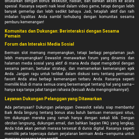
ditukarkan dengan bonus eksklusif, hadiah, dan bahkan akses ke acara
spesial. Rasanya seperti naik level dalam video game, tetapi dengan lebih
banyak gemerlap dan lebih sedikit bahaya. Jadi, tetaplah aktif dan raih
imbalan loyalitas Anda sambil terhubung dengan komunitas sesama
pemburu kemenangan!
Komunitas dan Dukungan: Berinteraksi dengan Sesama
Pemain
Forum dan Interaksi Media Sosial
Bermain slot memang menyenangkan, tetapi berbagi pengalaman jauh
lebih menyenangkan! Dewaslot menawarkan forum yang dinamis dan
halaman media sosial yang aktif di mana Anda dapat mengobrol dengan
sesama pemain, bertukar strategi, dan memamerkan kemenangan epik
Anda. Jangan ragu untuk terlibat dalam diskusi seru tentang permainan
favorit Anda atau berbagi kemenangan terbaru Anda. Rasanya seperti
memiliki klub di mana semua orang bersemangat tentang hal yang sama—
hanya saja tanpa jabat tangan rahasia (kecuali Anda menginginkannya!).
Layanan Dukungan Pelanggan yang Ditawarkan
Ada pertanyaan? Dukungan pelanggan Dewaslot selalu siap membantu!
Baik Anda bingung tentang bonus atau butuh bantuan menavigasi situs,
tim dukungan mereka yang ramah hanya dengan sekali klik. Dengan
obrolan langsung, dukungan email, dan bahkan bagian FAQ yang lengkap,
Anda tidak akan pernah merasa tersesat di dunia digital. Rasanya seperti
memiliki peta tepercaya dalam perjalanan bermain Anda—sempurna untuk
menjaga suasana tetap positif!