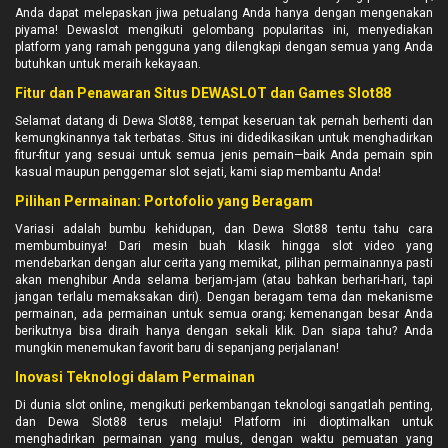
Anda dapat melepaskan jiwa petualang Anda hanya dengan mengenakan
piyama! Dewaslot mengikuti gelombang popularitas ini, menyediakan
platform yang ramah pengguna yang dilengkapi dengan semua yang Anda
butuhkan untuk meraih kekayaan.
Fitur dan Penawaran Situs DEWASLOT dan Games Slot88
Selamat datang di Dewa Slot88, tempat keseruan tak pernah berhenti dan
kemungkinannya tak terbatas. Situs ini didedikasikan untuk menghadirkan
fitur-fitur yang sesuai untuk semua jenis pemain—baik Anda pemain spin
kasual maupun penggemar slot sejati, kami siap membantu Anda!
Pilihan Permainan: Portofolio yang Beragam
Variasi adalah bumbu kehidupan, dan Dewa Slot88 tentu tahu cara
membumbuinya! Dari mesin buah klasik hingga slot video yang
mendebarkan dengan alur cerita yang memikat, pilihan permainannya pasti
akan menghibur Anda selama berjam-jam (atau bahkan berhari-hari, tapi
jangan terlalu memaksakan diri). Dengan beragam tema dan mekanisme
permainan, ada permainan untuk semua orang; kemenangan besar Anda
berikutnya bisa diraih hanya dengan sekali klik. Dan siapa tahu? Anda
mungkin menemukan favorit baru di sepanjang perjalanan!
Inovasi Teknologi dalam Permainan
Di dunia slot online, mengikuti perkembangan teknologi sangatlah penting,
dan Dewa Slot88 terus melaju! Platform ini dioptimalkan untuk
menghadirkan permainan yang mulus, dengan waktu pemuatan yang