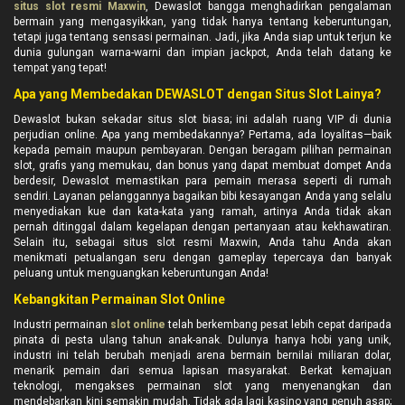
situs slot resmi Maxwin
, Dewaslot bangga menghadirkan pengalaman
bermain yang mengasyikkan, yang tidak hanya tentang keberuntungan,
tetapi juga tentang sensasi permainan. Jadi, jika Anda siap untuk terjun ke
dunia gulungan warna-warni dan impian jackpot, Anda telah datang ke
tempat yang tepat!
Apa yang Membedakan DEWASLOT dengan Situs Slot Lainya?
Dewaslot bukan sekadar situs slot biasa; ini adalah ruang VIP di dunia
perjudian online. Apa yang membedakannya? Pertama, ada loyalitas—baik
kepada pemain maupun pembayaran. Dengan beragam pilihan permainan
slot, grafis yang memukau, dan bonus yang dapat membuat dompet Anda
berdesir, Dewaslot memastikan para pemain merasa seperti di rumah
sendiri. Layanan pelanggannya bagaikan bibi kesayangan Anda yang selalu
menyediakan kue dan kata-kata yang ramah, artinya Anda tidak akan
pernah ditinggal dalam kegelapan dengan pertanyaan atau kekhawatiran.
Selain itu, sebagai situs slot resmi Maxwin, Anda tahu Anda akan
menikmati petualangan seru dengan gameplay tepercaya dan banyak
peluang untuk menguangkan keberuntungan Anda!
Kebangkitan Permainan Slot Online
Industri permainan
slot online
telah berkembang pesat lebih cepat daripada
pinata di pesta ulang tahun anak-anak. Dulunya hanya hobi yang unik,
industri ini telah berubah menjadi arena bermain bernilai miliaran dolar,
menarik pemain dari semua lapisan masyarakat. Berkat kemajuan
teknologi, mengakses permainan slot yang menyenangkan dan
mendebarkan kini semakin mudah. Tidak ada lagi kasino yang penuh asap;