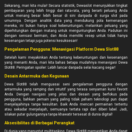
Sekarang, mari kita mulai! Secara statistik, Dewaslot menunjukkan tingkat
pembayaran yang lebih tinggi dari rata-rata, yang berarti peluang Anda
untuk menang besar lebih besar di sini daripada di surga slot pada
umumnya. Dengan analitik data yang mendukung pola kemenangan
mereka, ini bukan hanya soal keberuntungan; melainkan peluang yang
diperhitungkan dengan matang untuk menguntungkan Anda. Padukan ini
dengan sensasi bermain, dan Anda memiliki resep untuk tidak hanya
kesenangan tetapi juga potensi kesuksesan!
Pengalaman Pengguna: Menavigasi Platform Dewa Slot88
Setelah kami meyakinkan Anda tentang keberuntungan dan kesenangan
yang menanti Anda, mari kita bahas betapa mudahnya menavigasi Dewa
Slot88. Peringatan spoiler: Lebih lancar daripada selai kacang segar!
Desain Antarmuka dan Kegunaan
Dewa Slot88 telah menguasai seni pengalaman pengguna dengan
antarmuka yang ramping dan intuitif yang terasa senyaman kursi favorit
Anda. Dengan navigasi yang jelas dan desain yang berfokus pada
pengguna, bahkan pemain yang paling tidak paham teknologi pun dapat
menjelajahinya tanpa kesulitan. Baik Anda mencari permainan tertentu
atau sekadar menjelajah, semuanya tertata rapi dan diberi label. Jadi,
silakan putar gulungannya tanpa khawatir tersesat di dunia digital!
Aksesibilitas di Berbagai Perangkat
Di dunia yang menuntut multitasking, Dewa Slot88 memastikan Anda dapat