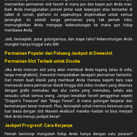
memainkan permainan slot favorit di mana pun dan kapan pun Anda mau.
Baik Anda menggunakan ponsel pintar saat bepergian atau bersantai di
tablet di rumah, platform ini sepenuhnya dioptimalkan untuk semua
perangkat. Ini adalah surga permainan yang tak pernah tidur,
memungkinkan Anda mengejar keberuntungan ke mana pun hidup
membawa Anda.
Jadi, bersiaplah, putar gulungannya, dan siapa tahu? Keberuntungan Anda
mungkin hanya tinggal satu klik!
Permainan Populer dan Peluang Jackpot di Dewaslot
Permainan Slot Terbaik untuk Dicoba
Jika Anda mencari slot yang akan membuat Anda tegang (atau di sofa,
tanpa menghakimi), Dewaslot menyediakan beragam permainan fantastis.
Dari mesin buah klasik yang membuat Anda merasa seperti baru saja
memasuki arena permainan klasik hingga slot video modern yang dikemas
dengan grafis memukau dan alur cerita yang memukau, selalu ada
sesuatu untuk semua orang. Jangan lewatkan favorit penggemar seperti
"Dragon's Treasure" dan "Magic Forest", di mana gulungan berputar dan
kemenangan besar menanti. Plus, bersiaplah untuk memicu keseruan yang
luar biasa dengan slot Maxwin eksklusif mereka—hadiah ini bisa menjadi
tiket Anda menuju jackpot besar!
Jackpot Progresif: Cara Kerjanya
Pernah bermimpi mengubah hidup Anda hanya dengan satu putaran?