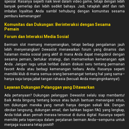
spesial. Rasanya seperti naik level dalam video game, tetapi dengan lebih
banyak gemerlap dan lebih sedikit bahaya. Jadi, tetaplah aktif dan raih
imbalan loyalitas Anda sambil terhubung dengan komunitas sesama
pemburu kemenangan!
Komunitas dan Dukungan: Berinteraksi dengan Sesama
Pemain
Forum dan Interaksi Media Sosial
Bermain slot memang menyenangkan, tetapi berbagi pengalaman jauh
lebih menyenangkan! Dewaslot menawarkan forum yang dinamis dan
halaman media sosial yang aktif di mana Anda dapat mengobrol dengan
sesama pemain, bertukar strategi, dan memamerkan kemenangan epik
Anda. Jangan ragu untuk terlibat dalam diskusi seru tentang permainan
favorit Anda atau berbagi kemenangan terbaru Anda. Rasanya seperti
memiliki klub di mana semua orang bersemangat tentang hal yang sama—
hanya saja tanpa jabat tangan rahasia (kecuali Anda menginginkannya!).
Layanan Dukungan Pelanggan yang Ditawarkan
Ada pertanyaan? Dukungan pelanggan Dewaslot selalu siap membantu!
Baik Anda bingung tentang bonus atau butuh bantuan menavigasi situs,
tim dukungan mereka yang ramah hanya dengan sekali klik. Dengan
obrolan langsung, dukungan email, dan bahkan bagian FAQ yang lengkap,
Anda tidak akan pernah merasa tersesat di dunia digital. Rasanya seperti
memiliki peta tepercaya dalam perjalanan bermain Anda—sempurna untuk
menjaga suasana tetap positif!