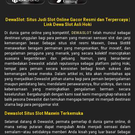
DewaSlot: Situs Judi Slot Online Gacor Resmi dan Terpercaya |
Link Dewa Slot Asli Hoki
Di dunia game online yang kompetitif,
DEWASLOT
telah muncul sebagai
destinasi unggulan bagi para pemain yang mencari sensasi slot dan janji
kemenangan besar. Sebagai situs slot resmi Maxwin, Dewa Slot88
menawarkan beragam permainan yang mengesankan, fitur inovatif, dan
pengalaman pengguna yang menarik, yang secara kolektif menciptakan
suasana kegembiraan dan peluang. Namun, yang benar-benar
membedakan Dewaslot adalah reputasinya sebagai platform paling Hoki,
tempat para pemain secara konsisten berbagi kisah sukses dan
kemenangan besar mereka. Dalam artikel ini, kita akan membahas apa
yang menjadikan Dewaslot pilihan utama bagi para pemain berpengalaman
maupun pendatang baru, mendalami penawarannya, fitur uniknya, dan rasa
kebersamaan yang meningkatkan pengalaman bermain secara
keseluruhan. Bergabunglah dengan kami saat kami mengungkap rahasia di
balik pesona Dewaslot dan temukan mengapa tempat ini menjadi destinasi
utama bagi para penggemar slot.
Dewaslot Situs Slot Maxwin Terkemuka
Selamat datang di Dewaslot, permata gemerlap di dunia game online, di
mana setiap putaran dapat mengubah Anda menjadi sensasi dalam
semalam—atau setidaknya memberi Anda kisah yang luar biasa! Sebagai